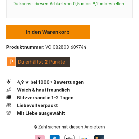
Du kannst diesen Artikel von 0,5 m bis 9,2 m bestellen.
In den Warenkorb
Produktnummer:
VO_082803_609744
P
Du erhältst
2
Punkte
🌟
4,9 ★ bei 1000+ Bewertungen
👶
Weich & hautfreundlich
🚚
Blitzversand in 1–2 Tagen
🎁
Liebevoll verpackt
🌸
Mit Liebe ausgewählt
🔒 Zahl sicher mit diesen Anbietern