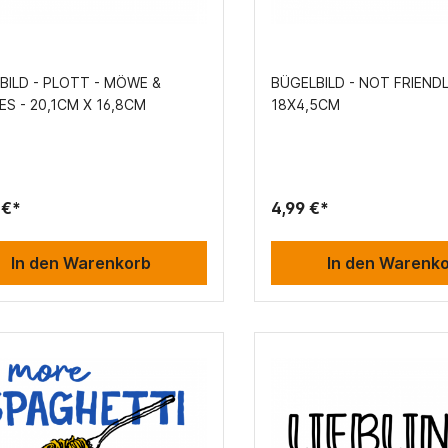
BILD - PLOTT - MÖWE &
BÜGELBILD - NOT FRIENDL
S - 20,1CM X 16,8CM
18X4,5CM
 €*
4,99 €*
In den Warenkorb
In den Warenk