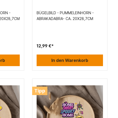
ORN -
BÜGELBILD - PUMMELEINHORN -
 20X28,7CM
ABRAKADABRA- CA. 20X28,7CM
12,99 €*
orb
In den Warenkorb
Tipp