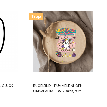
Tipp
L GLÜCK -
BÜGELBILD - PUMMELEINHORN -
SIMSALABIM - CA. 20X28,7CM