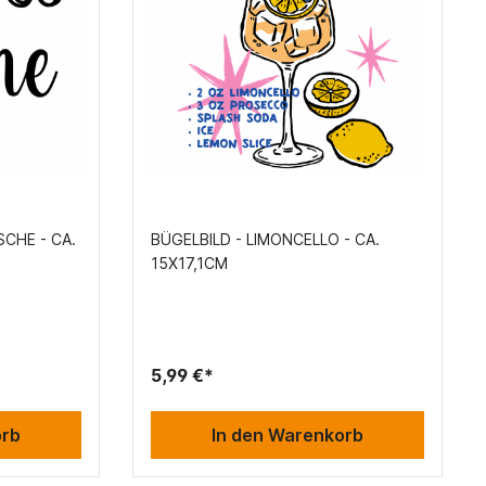
SCHE - CA.
BÜGELBILD - LIMONCELLO - CA.
15X17,1CM
5,99 €*
orb
In den Warenkorb