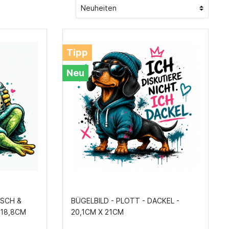
Maritime Stoffe
Viskose Stoffe
Alpenfleece
s
Schulanfang
Tipp
Canvas Stoff
Stofflexikon
Neu
Vlieseline und Einlagen
OSCH &
BÜGELBILD - PLOTT - DACKEL -
1CM X 18,8CM
20,1CM X 21CM