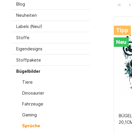
Swea
Einhorn
Mutter
Pasp
Blog
Spitz
Neuheiten
DIY Welt
Stoffpa
Gurt
Labels (Neu!)
Tipp
Baumwollstoff / Webware
Musseli
Gumm
Stoffe
Adventskalender
Thorst
Webware mit Muster
Neu
Eigendesigns
Schnittmuster
Webware Uni
Reißve
Fadenkäfer
Reißv
Stoffpakete
Panele
Softshe
Pattydoo
Bügelbilder
Tiere
Dinosaurier
Accessoires
Knöpfe
Fahrzeuge
Gaming
BÜGEL
20,1C
Sprüche