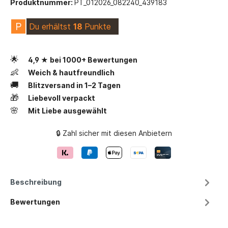
Produktnummer:
PT_012026_082240_439183
P
Du erhältst
18
Punkte
🌟
4,9 ★ bei 1000+ Bewertungen
👶
Weich & hautfreundlich
🚚
Blitzversand in 1–2 Tagen
🎁
Liebevoll verpackt
🌸
Mit Liebe ausgewählt
🔒 Zahl sicher mit diesen Anbietern
Beschreibung
Bewertungen