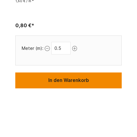
1,60 € / m *
0,80 €*
Meter (m):
In den Warenkorb