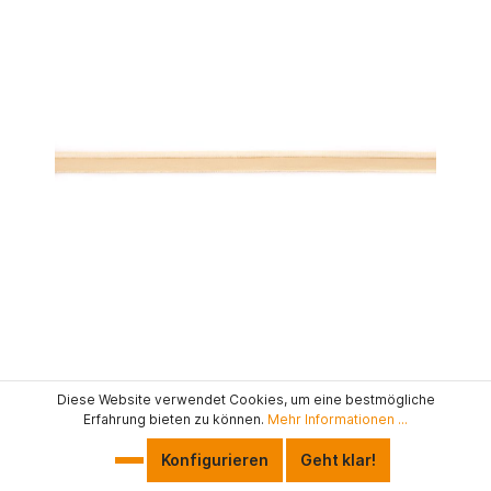
PASPELBAND ELASTISCH - GELB
Diese Website verwendet Cookies, um eine bestmögliche
Erfahrung bieten zu können.
Mehr Informationen ...
1,50 € / m *
Konfigurieren
Geht klar!