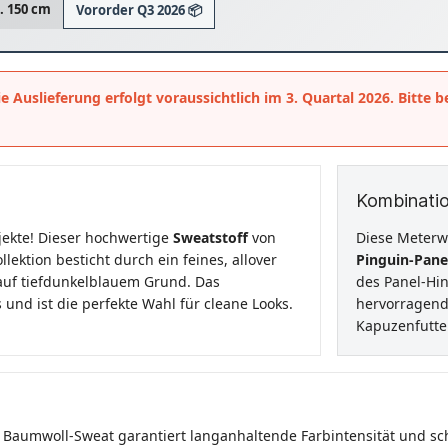
a. 150 cm
Vororder Q3 2026 📦
e Auslieferung erfolgt voraussichtlich im 3. Quartal 2026. Bitte b
Kombinatio
ekte! Dieser hochwertige
Sweatstoff
von
Diese Meterw
lektion besticht durch ein feines, allover
Pinguin-Pane
 auf tiefdunkelblauem Grund. Das
des Panel-Hin
 und ist die perfekte Wahl für cleane Looks.
hervorragend 
Kapuzenfutter
Baumwoll-Sweat garantiert langanhaltende Farbintensität und scha