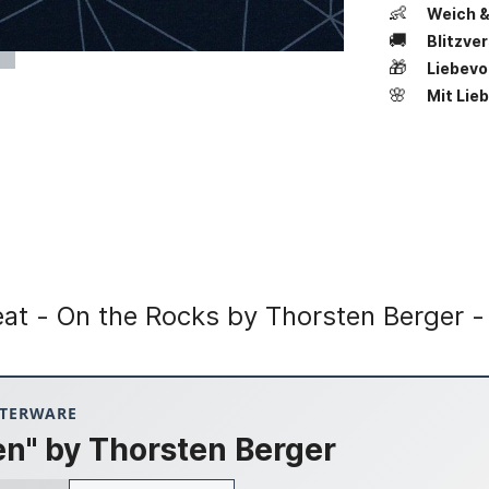
👶
Weich &
🚚
Blitzve
🎁
Liebevo
🌸
Mit Lie
at - On the Rocks by Thorsten Berger - 
ETERWARE
en" by Thorsten Berger