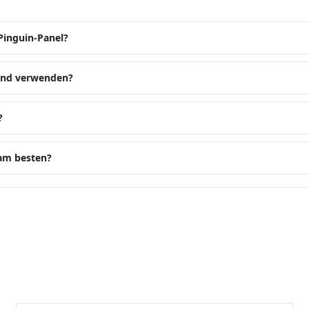
 Pinguin-Panel?
hend verwenden?
?
 am besten?