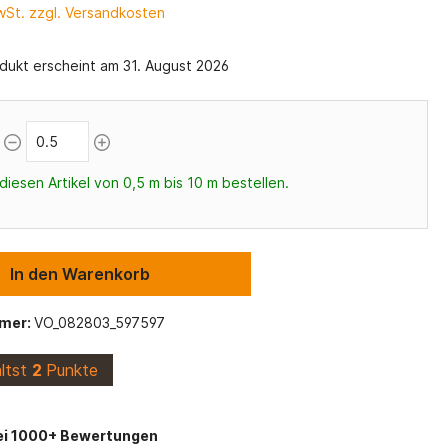
Maritime Stoffe
Viskose Stoffe
MwSt. zzgl. Versandkosten
Alpenfleece
dukt erscheint am 31. August 2026
s
Schulanfang
Canvas Stoff
Stofflexikon
Vlieseline und Einlagen
diesen Artikel von 0,5 m bis 10 m bestellen.
In den Warenkorb
mer:
VO_082803_597597
ältst
2
Punkte
ei 1000+ Bewertungen