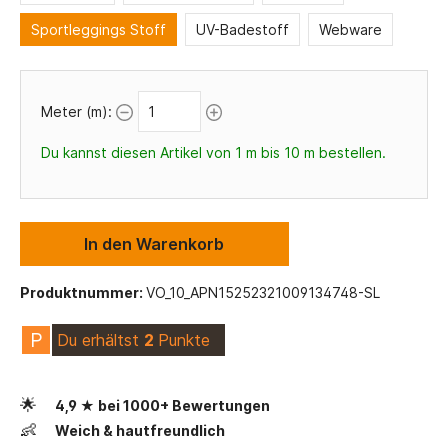
Sportleggings Stoff
UV-Badestoff
Webware
Meter (m):
Du kannst diesen Artikel von 1 m bis 10 m bestellen.
In den Warenkorb
Produktnummer:
VO_10_APN15252321009134748-SL
P
Du erhältst
2
Punkte
🌟
4,9 ★ bei 1000+ Bewertungen
👶
Weich & hautfreundlich