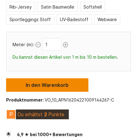
Rib-Jersey
Satin Baumwolle
Softshell
Sportleggings Stoff
UV-Badestoff
Webware
Meter (m):
Du kannst diesen Artikel von 1 m bis 10 m bestellen.
In den Warenkorb
Produktnummer:
VO_10_APN16204221009144267-C
P
Du erhältst
2
Punkte
🌟
4,9 ★ bei 1000+ Bewertungen