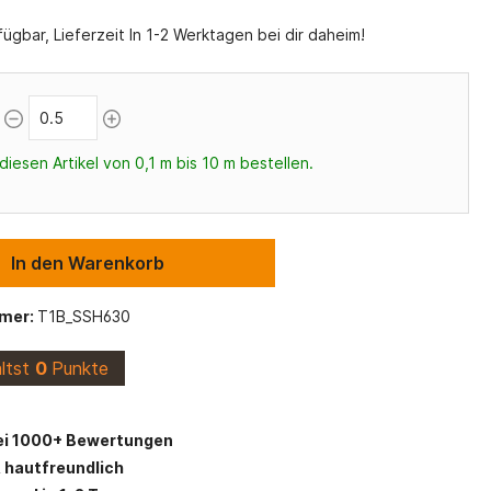
Maritime Stoffe
Viskose Stoffe
ügbar, Lieferzeit In 1-2 Werktagen bei dir daheim!
Alpenfleece
s
Schulanfang
Canvas Stoff
Stofflexikon
diesen Artikel von 0,1 m bis 10 m bestellen.
Vlieseline und Einlagen
In den Warenkorb
mer:
T1B_SSH630
ältst
0
Punkte
ei 1000+ Bewertungen
 hautfreundlich