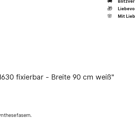
🚚
Blitzve
🎁
Liebevo
🌸
Mit Lie
30 fixierbar - Breite 90 cm weiß"
ynthesefasern.