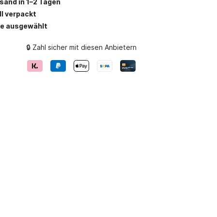
rsand in 1–2 Tagen
ll verpackt
be ausgewählt
🔒 Zahl sicher mit diesen Anbietern