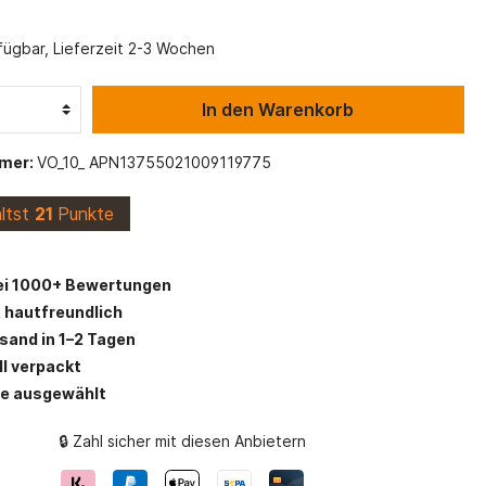
Maritime Stoffe
Viskose Stoffe
Alpenfleece
fügbar, Lieferzeit 2-3 Wochen
s
Schulanfang
In den Warenkorb
Canvas Stoff
Stofflexikon
mer:
VO_10_ APN13755021009119775
Vlieseline und Einlagen
ältst
21
Punkte
ei 1000+ Bewertungen
 hautfreundlich
rsand in 1–2 Tagen
ll verpackt
be ausgewählt
🔒 Zahl sicher mit diesen Anbietern