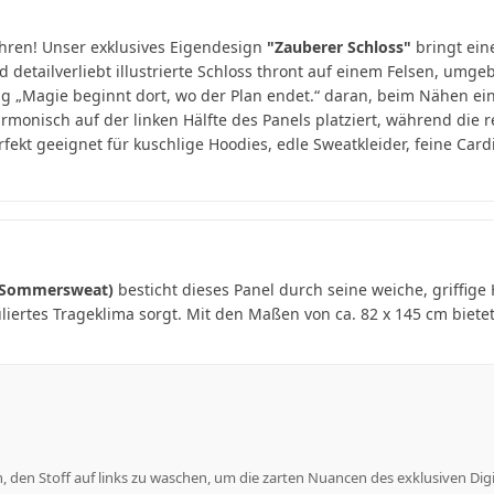
führen! Unser exklusives Eigendesign
"Zauberer Schloss"
bringt ein
detailverliebt illustrierte Schloss thront auf einem Felsen, umg
ug „Magie beginnt dort, wo der Plan endet.“ daran, beim Nähen ein
rmonisch auf der linken Hälfte des Panels platziert, während die re
fekt geeignet für kuschlige Hoodies, edle Sweatkleider, feine Car
 (Sommersweat)
besticht dieses Panel durch seine weiche, griffige
guliertes Trageklima sorgt. Mit den Maßen von ca. 82 x 145 cm biete
den Stoff auf links zu waschen, um die zarten Nuancen des exklusiven Digit