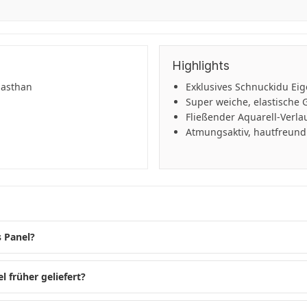
Highlights
lasthan
Exklusives Schnuckidu Eig
Super weiche, elastische 
Fließender Aquarell-Verlau
Atmungsaktiv, hautfreundl
s Panel?
l früher geliefert?