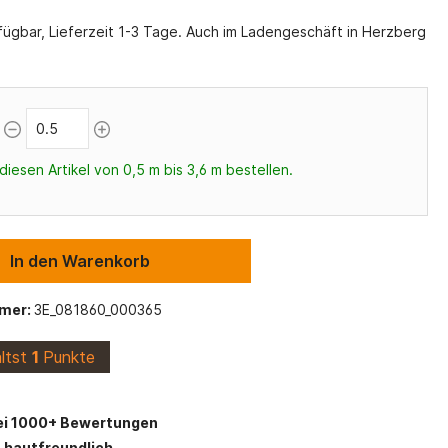
Maritime Stoffe
Viskose Stoffe
ügbar, Lieferzeit 1-3 Tage. Auch im Ladengeschäft in Herzberg
Alpenfleece
s
Schulanfang
Canvas Stoff
Stofflexikon
Vlieseline und Einlagen
diesen Artikel von 0,5 m bis 3,6 m bestellen.
In den Warenkorb
mer:
3E_081860_000365
ältst
1
Punkte
ei 1000+ Bewertungen
 hautfreundlich