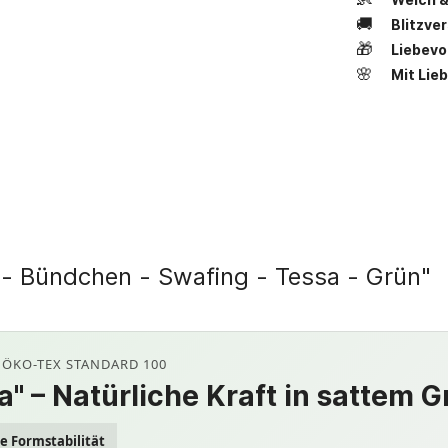
🚚
Blitzve
🎁
Liebevo
🌸
Mit Lie
- Bündchen - Swafing - Tessa - Grün"
· ÖKO-TEX STANDARD 100
 – Natürliche Kraft in sattem G
e Formstabilität