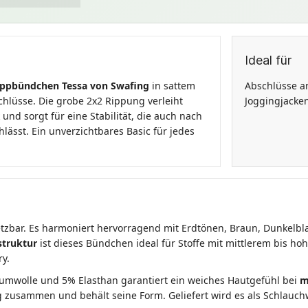
Ideal für
ippbündchen Tessa von Swafing
in sattem
Abschlüsse a
chlüsse. Die grobe 2x2 Rippung verleiht
Joggingjacke
und sorgt für eine Stabilität, die auch nach
ässt. Ein unverzichtbares Basic für jedes
setzbar. Es harmoniert hervorragend mit Erdtönen, Braun, Dunkelbla
struktur
ist dieses Bündchen ideal für Stoffe mit mittlerem bis 
ry.
umwolle und 5% Elasthan garantiert ein weiches Hautgefühl bei
m
ig zusammen und behält seine Form. Geliefert wird es als Schlauc