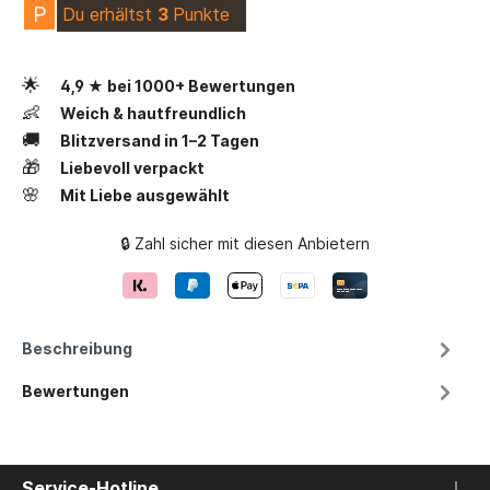
P
Du erhältst
3
Punkte
🌟
4,9 ★ bei 1000+ Bewertungen
👶
Weich & hautfreundlich
🚚
Blitzversand in 1–2 Tagen
🎁
Liebevoll verpackt
🌸
Mit Liebe ausgewählt
🔒 Zahl sicher mit diesen Anbietern
Beschreibung
Bewertungen
Service-Hotline