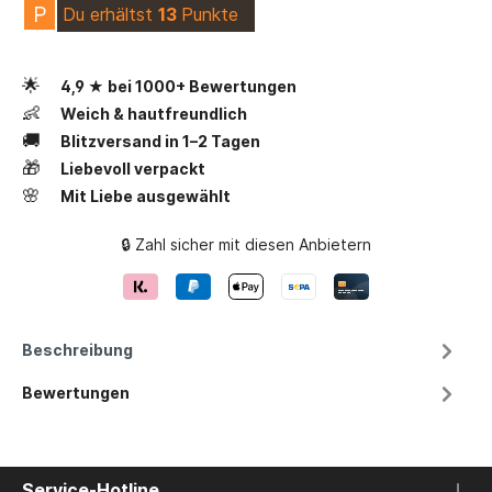
P
Du erhältst
13
Punkte
🌟
4,9 ★ bei 1000+ Bewertungen
👶
Weich & hautfreundlich
🚚
Blitzversand in 1–2 Tagen
🎁
Liebevoll verpackt
🌸
Mit Liebe ausgewählt
🔒 Zahl sicher mit diesen Anbietern
Beschreibung
Bewertungen
Service-Hotline