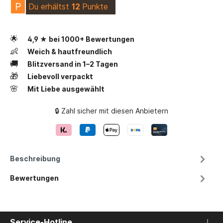
P
Du erhältst
12
Punkte
🌟
4,9 ★ bei 1000+ Bewertungen
👶
Weich & hautfreundlich
🚚
Blitzversand in 1–2 Tagen
🎁
Liebevoll verpackt
🌸
Mit Liebe ausgewählt
🔒 Zahl sicher mit diesen Anbietern
Beschreibung
Bewertungen
Service-Hotline