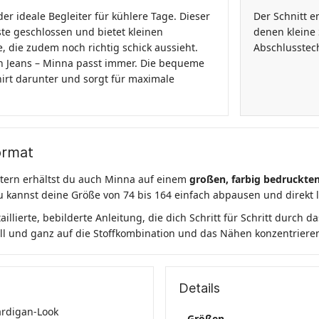
der ideale Begleiter für kühlere Tage. Dieser
Der Schnitt e
ste geschlossen und bietet kleinen
denen kleine 
, die zudem noch richtig schick aussieht.
Abschlusstech
n Jeans – Minna passt immer. Die bequeme
hirt darunter und sorgt für maximale
ormat
stern erhältst du auch Minna auf einem
großen, farbig bedruckte
u kannst deine Größe von 74 bis 164 einfach abpausen und direkt 
llierte, bebilderte Anleitung, die dich Schritt für Schritt durch da
oll und ganz auf die Stoffkombination und das Nähen konzentriere
Details
ardigan-Look
Größen