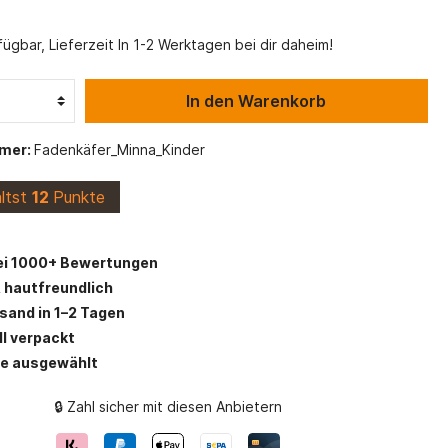
Maritime Stoffe
Viskose Stoffe
Alpenfleece
ügbar, Lieferzeit In 1-2 Werktagen bei dir daheim!
s
Schulanfang
In den Warenkorb
Canvas Stoff
Stofflexikon
mer:
Fadenkäfer_Minna_Kinder
Vlieseline und Einlagen
ältst
12
Punkte
ei 1000+ Bewertungen
 hautfreundlich
rsand in 1–2 Tagen
ll verpackt
be ausgewählt
🔒 Zahl sicher mit diesen Anbietern