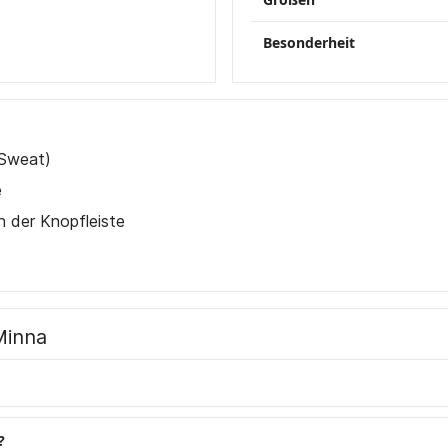
Besonderheit
 Sweat)
e
n der Knopfleiste
Minna
?