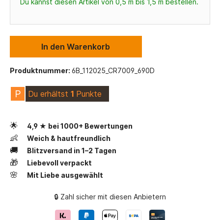
Du kannst diesen Artikel von 0,5 m bis 1,5 m bestellen.
In den Warenkorb
Produktnummer:
6B_112025_CR7009_690D
P
Du erhältst
1
Punkte
🌟
4,9 ★ bei 1000+ Bewertungen
👶
Weich & hautfreundlich
🚚
Blitzversand in 1–2 Tagen
🎁
Liebevoll verpackt
🌸
Mit Liebe ausgewählt
🔒 Zahl sicher mit diesen Anbietern