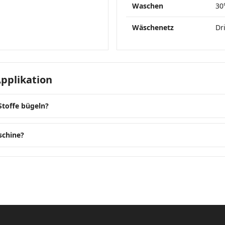
Waschen
30
Wäschenetz
Dr
Applikation
Stoffe bügeln?
schine?