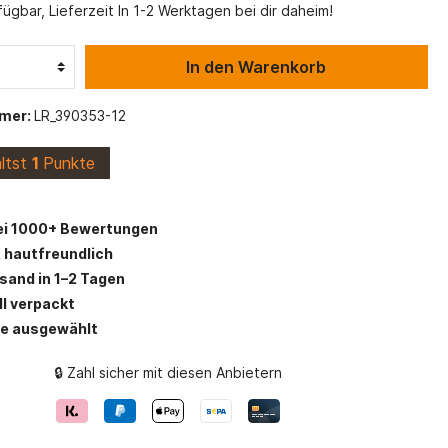
Maritime Stoffe
Viskose Stoffe
ügbar, Lieferzeit In 1-2 Werktagen bei dir daheim!
Alpenfleece
In den Warenkorb
s
Schulanfang
Canvas Stoff
mer:
LR_390353-12
Stofflexikon
ältst
1
Punkte
Vlieseline und Einlagen
ei 1000+ Bewertungen
 hautfreundlich
rsand in 1–2 Tagen
ll verpackt
be ausgewählt
🔒 Zahl sicher mit diesen Anbietern