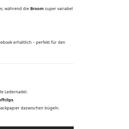
er, während die
Broom
super variabel
eebook erhältlich – perfekt für den
le Ledernadel.
offclips
.
 Backpapier dazwischen bügeln.