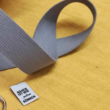
Maritime Stoffe
Viskose Stoffe
Alpenfleece
s
Schulanfang
Canvas Stoff
Stofflexikon
Vlieseline und Einlagen